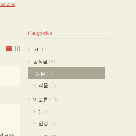
급 검색
Categories
(1)
AI
(8)
동식물
(5)
동물
(3)
식물
(13)
미분류
(1)
옷
(4)
일상
 외모와