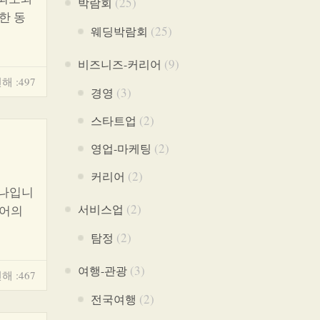
(25)
박람회
한 동
(25)
웨딩박람회
(9)
비즈니즈-커리어
해 :497
(3)
경영
(2)
스타트업
(2)
영업-마케팅
(2)
커리어
하나입니
(2)
서비스업
징어의
(2)
탐정
(3)
여행-관광
해 :467
(2)
전국여행