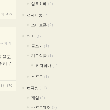
(2)
암호화폐
해 :487
(2)
전자제품
(2)
스마트폰
(3)
취미
사육이 계
(1)
글쓰기
(1)
기호식품
을 끌고
를 키우
(1)
전자담배
(1)
스포츠
해 :479
(11)
컴퓨팅
(2)
게임
(3)
소프트웨어