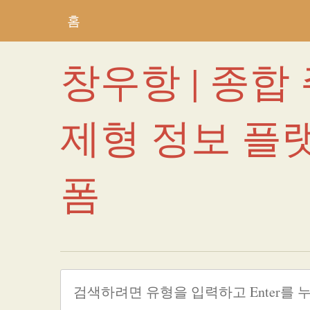
홈
창우항 | 종합
제형 정보 플
폼