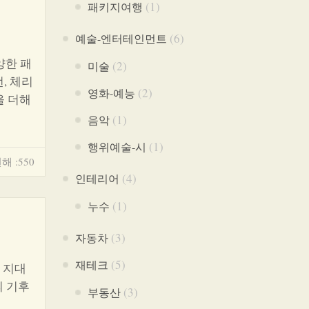
(1)
패키지여행
(6)
예술-엔터테인먼트
양한 패
(2)
미술
, 체리
(2)
영화-예능
을 더해
(1)
음악
(1)
행위예술-시
해 :550
(4)
인테리어
(1)
누수
(3)
자동차
(5)
재테크
 지대
의 기후
(3)
부동산