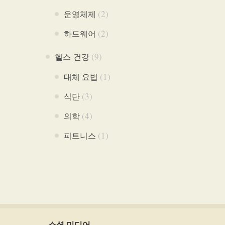
(2)
운영체제
(2)
하드웨어
(9)
헬스-건강
(1)
대체 요법
(3)
식단
(4)
의학
(1)
피트니스
소셜 미디어