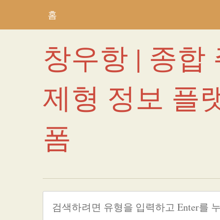
홈
창우항 | 종합
제형 정보 플
폼