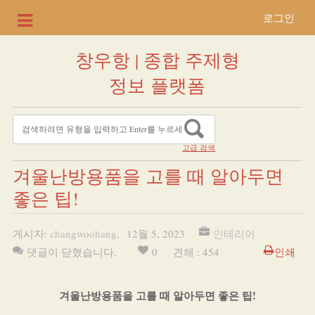
로그인
창우항 | 종합 주제형
정보 플랫폼
고급 검색
겨울난방용품을 고를 때 알아두면
좋은 팁!
게시자:
changwoohang
,
12월 5, 2023
인테리어
댓글이 닫혔습니다.
0
견해 : 454
인쇄
겨울난방용품을 고를 때 알아두면 좋은 팁!